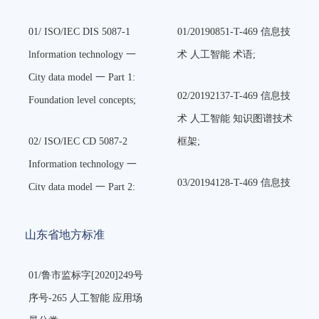
术(2020YFB2103904)
;
01/ ISO/IEC DIS 5087-1
01/20190851-T-469 信息技
05/智慧城市重要技术国际
lnformation technology 一
术 人工智能 术语
;
标准研究
City data model 一 Part 1:
(2021YFF0601603)
;
02/20192137-T-469 信息技
Foundation level concepts
;
术 人工智能 知识图谱技术
06/政府热线社会治理数字
02/ ISO/IEC CD 5087-2
框架
;
化转型标准化攻坚
;
Information technology 一
03/20194128-T-469 信息技
City data model 一 Part 2:
07/基于本体的智慧城市元
术 智能语音交互测试方法
City level concepts
;
数据建模及平台建设和应
第1部分:语音识别
;
山东省地方标准
用
03/ ISO/IEC AWI 5087-3
04/20194129-T-469 信息技
information technology 一
01/鲁市监标字[2020]249号
术 智能语音交互测试方法
City data model 一 Part 3:
序号-265 人工智能 应用场
第2部分:语义理解
;