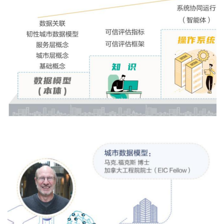
04/鲁市监标函[2020]329号
Smart City Standards
编号-14 人工智能产品的服
Inventory and Mapping -
务连续性 治理要求
;
Part 2 : Standards Inventory
;
05/2021-T-014 智能目标检
07/ IEC SRD 63233-4
测与识别系统通用技术要
Smart City Standards
求
Inventory and Mapping -
Part 4 : Guidance on
standards for public health
emergencies