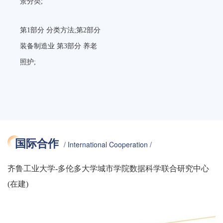
Service level concepts
景分类
;
Transportation planning
;
05/20203869-T-469 人工智
第1部分 分类方法;第2部分
能 面向机器学习的系统规
04/ ISO/EC PWI 10235-4
装备制造业 第3部分 养老
范
Information technology 一
照护
;
City data model 一 Part 4:
02/鲁市监标函[2020]329号
Service level conceptsfor
编号-12 人工智能伦理风险
public health emergencies
;
的治理要求;
05/ EC SRD 63233-1 Smart
国际合作
/ International Cooperation /
03/鲁市监标函[2020]329号
City Standards Inventory
编号-13 运用人工智能技术
齐鲁工业大学-多伦多大学城市学院数据科学联合研究中心
and Mapping- Part 1:
(在建)
的车联网数据应用合规指
Methodology
;
南
;
06/ IEC SRD 63233-2